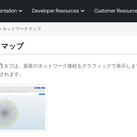
メインコンテンツに移動する
entation
Developer Resources
Customer Resourc
>
ネットワークマップ
クマップ
]
タブは、資産のネットワーク接続をグラフィックで表示します
されます。