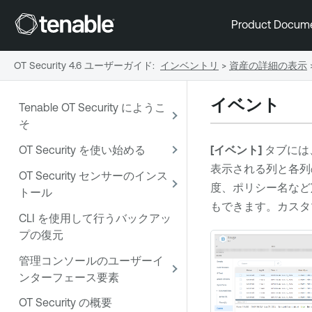
Product Docum
OT Security 4.6 ユーザーガイド
:
インベントリ
>
資産の詳細の表示
イベント
Tenable OT Security にようこ
そ
OT Security を使い始める
[イベント]
タブには
表示される列と各列
OT Security センサーのインス
度、ポリシー名など
トール
もできます。カスタ
CLI を使用して行うバックアッ
プの復元
管理コンソールのユーザーイ
ンターフェース要素
OT Security の概要