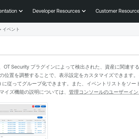
メインコンテンツに移動する
entation
Developer Resources
Customer Resourc
>
イベント
、
OT Security
プラグインによって検出された、資産に関連する
の位置を調整することで、表示設定をカスタマイズできます。イ
) に従ってグループ化できます。また、イベントリストをソ
マイズ機能の説明については、
管理コンソールのユーザーイン