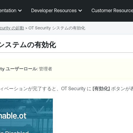
メインコンテンツに移動する
entation
Developer Resources
Customer Resourc
ecurity の起動
>
OT Security システムの有効化
システムの有効化
ty
ユーザーロール
: 管理者
ィベーションが完了すると、
OT Security
に
[有効化]
ボタンが