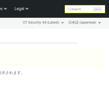
es
Legal
Search
Ctrl K
OT Security 4.6 (Latest)
日本語 (Japanese)
表示されます。