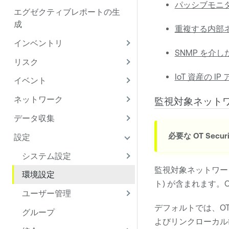
パッシブモニ
エグゼクティブレポートの生
成
重複する内部
インベントリ
SNMP を介
リスク
IoT 資産の 
イベント
ネットワーク
監視対象ネット
データ収集
必要な
OT Securi
設定
システム設定
監視対象ネットワー
環境設定
ト) が含まれます。
O
ユーザー管理
デフォルトでは、
OT
グループ
よびリンクローカル範囲 (