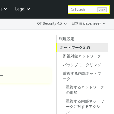
es
Legal
Search
Ctrl K
OT Security 4.5
日本語 (Japanese)
環境設定
ネットワーク定義
監視対象ネットワーク
パッシブモニタリング
重複する内部ネットワ
ー
ーク
重複するネットワーク
の追加
重複する内部ネットワ
ークに対するアクショ
ン