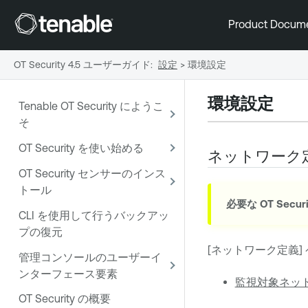
Product Docum
OT Security 4.5 ユーザーガイド
:
設定
>
環境設定
環境
設定
Tenable OT Security にようこ
そ
OT Security を使い始める
ネットワーク
OT Security センサーのインス
トール
必要な
OT Securi
CLI を使用して行うバックアッ
プの復元
[ネットワーク定義]
管理コンソールのユーザーイ
ンターフェース要素
監視対象ネッ
OT Security の概要