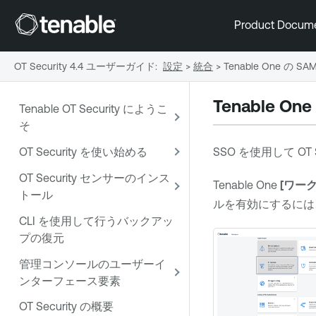
Product Docum
OT Security 4.4 ユーザーガイド
:
設定
>
統合
>
Tenable One の 
Tenable One
Tenable OT Security にようこ
そ
OT Security を使い始める
SSO を使用して
OT 
OT Security センサーのインス
Tenable One
[ワー
トール
ルを有効にするに
CLI を使用して行うバックアッ
プの復元
管理コンソールのユーザーイ
ンターフェース要素
OT Security の概要