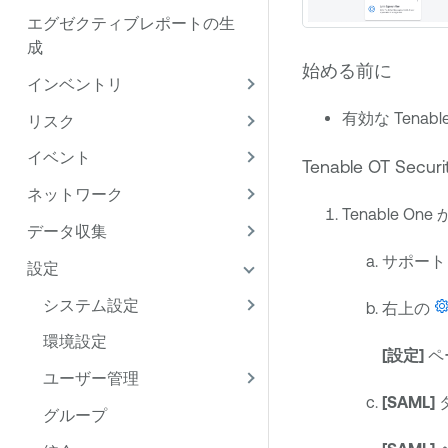
エグゼクティブレポートの生
成
始める前に
インベントリ
有効な
Tenabl
リスク
イベント
Tenable OT Securi
ネットワーク
Tenable One
か
データ収集
サポート
設定
システム設定
右上の
環境設定
[設定]
ペ
ユーザー管理
[SAML]
グループ