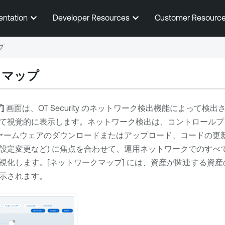
メインコンテンツに移動する
entation
Developer Resources
Customer Resourc
プ
クマップ
]
画面は、
OT Security
のネットワーク検出機能によって検出さ
て視覚的に表示します。ネットワーク検出は、コントロールプ
ファームウェアのダウンロードまたはアップロード、コードの更
設定変更など) に焦点を合わせて、運用ネットワークでのすべ
視化します。[ネットワークマップ] には、資産が関連する資
示されます。