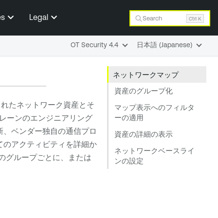
es
Legal
Search
Ctrl K
OT Security 4.4
日本語 (Japanese)
ネットワークマップ
資産のグループ化
れたネットワーク資産とそ
マップ表示へのフィルタ
ーの適用
レーンのエンジニアリング
新、ベンダー独自の通信プロ
資産の詳細の表示
てのアクティビティを詳細か
ネットワークベースライ
産のグループごとに、または
ンの設定