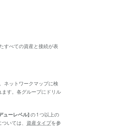
たすべての資産と接続が表
。ネットワークマップに検
れます。各グループにドリル
デューレベル]
の 1 つ以上の
については、
資産タイプ
を参