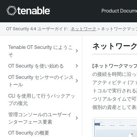
Product Docum
OT Security 4.4 ユーザーガイド
:
ネットワーク
>
ネットワークマッ
ネットワー
Tenable OT Security にようこ
そ
OT Security を使い始める
[ネットワークマップ
の接続を時間に沿っ
OT Security センサーのインス
アクティビティ (
トール
トコルで実行される
CLI を使用して行うバックアッ
つリアルタイムで可
プの復元
個別の資産として表
管理コンソールのユーザーイ
ンターフェース要素
OT Security の概要