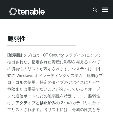
メインコンテンツに移動する
脆弱性
[脆弱性]
タブには、
OT Security
プラグインによって
検出された、指定された資産に影響を与えるすべて
の脆弱性のリストが表示されます。システムは、旧
式の Windows オペレーティングシステム、脆弱なプ
ロトコルの使用、特定のタイプのデバイスにとって
危険または重要でないことが分かっているとオープ
ンな通信ポートなどの脆弱性を特定します。脆弱性
は、
アクティブ
と
修正済み
の 2 つのカテゴリに分け
てリストされます。各リストには、脅威の性質とそ