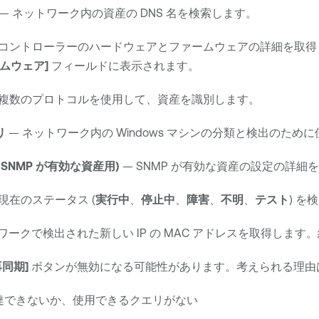
— ネットワーク内の資産の DNS 名を検索します。
 コントローラーのハードウェアとファームウェアの詳細を取得
ムウェア]
フィールドに表示されます。
 複数のプロトコルを使用して、資産を識別します。
リ
— ネットワーク内の Windows マシンの分類と検出のために
 (SNMP が有効な資産用)
— SNMP が有効な資産の設定の詳細
現在のステータス (
実行中
、
停止中
、
障害
、
不明
、
テスト
) を
ワークで検出された新しい IP の MAC アドレスを取得します
再同期]
ボタンが無効になる可能性があります。考えられる理由
達できないか、使用できるクエリがない