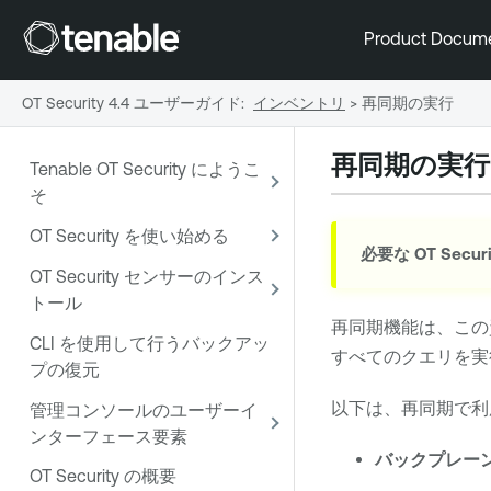
Product Docum
OT Security 4.4 ユーザーガイド
:
インベントリ
>
再同期の実行
再同期の実行
Tenable OT Security にようこ
そ
OT Security を使い始める
必要な
OT Securi
OT Security センサーのインス
トール
再同期機能は、この
CLI を使用して行うバックアッ
すべてのクエリを実
プの復元
以下は、再同期で利
管理コンソールのユーザーイ
ンターフェース要素
バックプレー
OT Security の概要