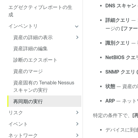
DNS スキャン
エグゼクティブレポートの生
成
詳細クエリ
—
インベントリ
ージの
[ファー
資産の詳細の表示
識別クエリ
—
資産詳細の編集
NetBIOS クエ
診断のエクスポート
資産のマージ
SNMP クエリ
資産固有の Tenable Nessus
状態
— 資産の
スキャンの実行
ARP
— ネット
再同期の実行
リスク
特定の条件下で、
[
イベント
デバイスに到
ネットワーク