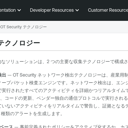
メインコンテンツに移動する
entation
Developer Resources
Customer Resourc
OT Security テクノロジー
テクノロジー
なソリューションは、2 つの主要な収集テクノロジーで構成
検出
—
OT Security
ネットワーク検出テクノロジーは、産業用
ィープパケット検査エンジンです。ネットワーク検出は、エン
で実行されたすべてのアクティビティを詳細かつリアルタイム
ード、コードの更新、ベンダー独自の通信プロトコルで実行され
ていないアクティビティをリアルタイムで警告し、証拠となる
 種類のアラートを生成します。
ベース
— 事前定義されたポリシーをアクティブ化するか、カ