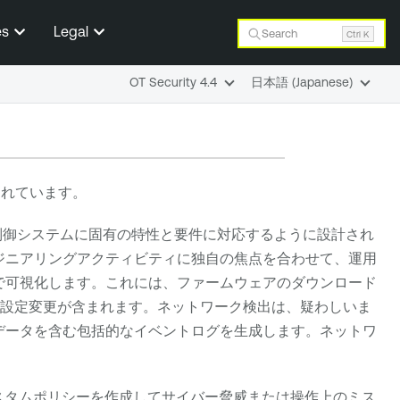
es
Legal
Search
Ctrl K
OT Security 4.4
日本語 (Japanese)
されています。
制御システムに固有の特性と要件に対応するように設計され
ジニアリングアクティビティに独自の焦点を合わせて、運用
で可視化します。これには、ファームウェアのダウンロード
る設定変更が含まれます。ネットワーク検出は、疑わしいま
データを含む包括的なイベントログを生成します。ネットワ
スタムポリシーを作成してサイバー脅威または操作上のミス