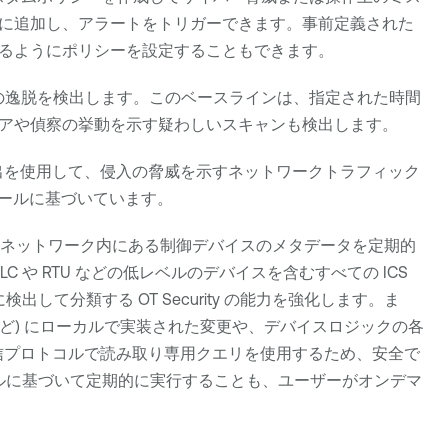
に追加し、アラートをトリガーできます。事前定義された
るようにポリシーを設定することもできます。
の逸脱を検出します。このベースラインは、指定された時間
アや偵察の挙動を示す疑わしいスキャンも検出します。
威検出を使用して、侵入の脅威を示すネットワークトラフィック
たルールに基づいています。
S ネットワーク内にある制御デバイスのメタデータを定期的
や RTU などの低レベルのデバイスを含むすべての ICS
に検出して分類する
OT Security
の能力を強化します。ま
ど) にローカルで実装された変更や、デバイスロジックの各
通信プロトコルで読み取り専用クエリを使用するため、安全で
ルに基づいて定期的に実行することも、ユーザーがオンデマ