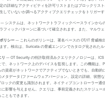
定の詳細なアクティビティを許可リストまたはブロックリスト
生していないか調べるアクティブクエリチェックをトリガーす
— システムは、ネットワークトラフィックベースラインから
ラフィックパターンに基づいて確立されます。また、マルウェ
ポリシー
— これらのポリシーは、署名ベースの OT/IT 脅
ます。検出は、Suricata の脅威エンジンでカタログ化され
エリ
—
OT Security
の特許取得済みクエリテクノロジーは、IC
で、ネットワーク上のデバイスを監視します。この機能は、PLC 
らの資産がネットワークでアクティブでないときでも、自動的
のメタデータ (ファームウェアバージョン、設定の詳細、状態な
機能ブロックの変更も識別されます。ネイティブコントローラー
スに影響を与えません。クエリは、事前定義されたスケジュー
ることもできます。