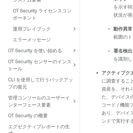
を示す特
OT Security ライセンスコン
状況が発
ポーネント
運用プレイブック
動作異常
範囲のト
エラーメッセージ
OT Security を使い始める
署名検出
を識別し
OT Security センサーのインス
トール
アクティブク
CLI を使用して行うバックアッ
に調査すること
プの復元
資産を、それ
た、デバイス
管理コンソールのユーザーイ
ンターフェース要素
コード / 
あり、デバイ
OT Security の概要
ンドで実行す
エグゼクティブレポートの生