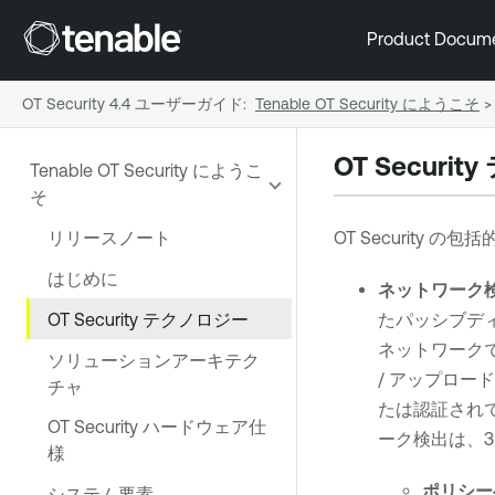
Product Docum
OT Security 4.4 ユーザーガイド
:
Tenable OT Security にようこそ
>
OT Security
Tenable OT Security にようこ
そ
リリースノート
OT Security
の包括的
はじめに
ネットワーク
OT Security テクノロジー
たパッシブデ
ネットワーク
ソリューションアーキテク
/ アップロ
チャ
たは認証され
OT Security ハードウェア仕
ーク検出は、3
様
ポリシー
システム要素