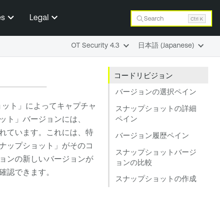
es
Legal
Search
Ctrl K
OT Security 4.3
日本語 (Japanese)
コードリビジョン
バージョンの選択ペイン
ョット」によってキャプチャ
スナップショットの詳細
ペイン
ット」バージョンには、
れています。これには、特
バージョン履歴ペイン
「スナップショット」がそのコ
スナップショットバージ
ョンの新しいバージョンが
ョンの比較
確認できます。
スナップショットの作成