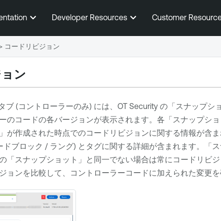
メインコンテンツに移動する
entation
Developer Resources
Customer Resourc
>
コードリビジョン
ジョン
タブ (コントローラーのみ) には、
OT Security
の「スナップシ
ーのコードの各バージョンが表示されます。各「スナップショ
」が作成された時点でのコードリビジョンに関する情報が含ま
ードブロック / ラング) とタグに関する詳細が含まれます。
の「スナップショット」と同一でない場合は常にコードリビジ
ジョンを比較して、コントローラーコードに加えられた変更を