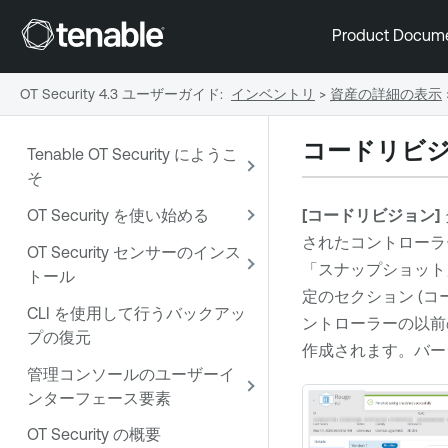
Product Docum
OT Security 4.3 ユーザーガイド
:
インベントリ
>
資産の詳細の表示
コードリビ
Tenable OT Security にようこ
そ
OT Security を使い始める
[コードリビジョン]
されたコントローラ
OT Security センサーのインス
「スナップショット
トール
定のセクション (コ
CLI を使用して行うバックアッ
ントローラーの以前
プの復元
作成されます。バー
管理コンソールのユーザーイ
ンターフェース要素
OT Security の概要