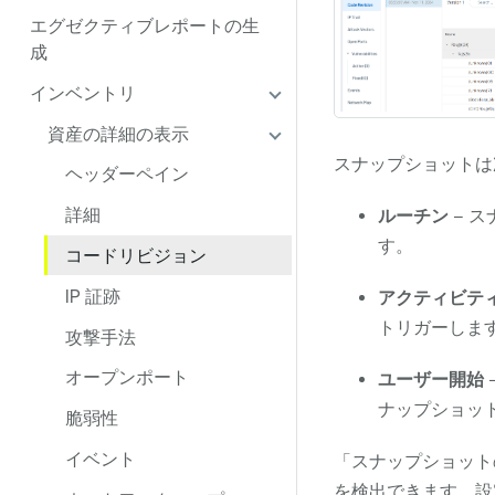
エグゼクティブレポートの生
成
インベントリ
資産の詳細の表示
スナップショットは
ヘッダーペイン
詳細
ルーチン
– 
す。
コードリビジョン
IP 証跡
アクティビテ
トリガーします
攻撃手法
オープンポート
ユーザー開始
ナップショッ
脆弱性
イベント
「スナップショット
を検出できます。
設