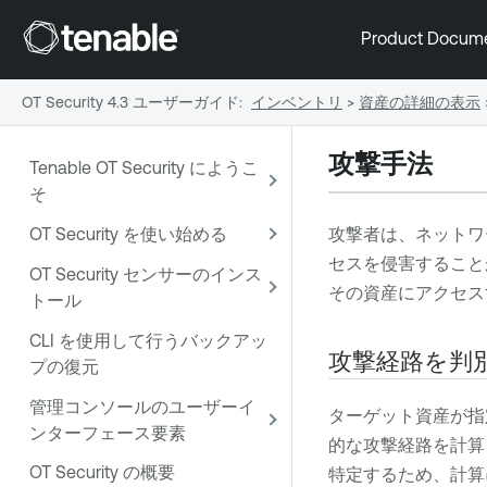
Product Docum
OT Security 4.3 ユーザーガイド
:
インベントリ
>
資産の詳細の表示
攻撃手法
Tenable OT Security にようこ
そ
OT Security を使い始める
攻撃者は、ネットワ
セスを侵害すること
OT Security センサーのインス
その資産にアクセス
トール
CLI を使用して行うバックアッ
攻撃経路を判
プの復元
管理コンソールのユーザーイ
ターゲット資産が指
ンターフェース要素
的な攻撃経路を計算
OT Security の概要
特定するため、計算