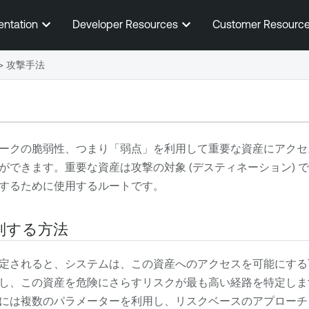
メインコンテンツに移動する
entation
Developer Resources
Customer Resourc
>
攻撃手法
ークの脆弱性、つまり「弱点」を利用して重要な資産にアクセ
ができます。重要な資産は攻撃の対象 (デスティネーション) 
するために使用するルートです。
別する方法
定されると、システムは、この資産へのアクセスを可能にする
し、この資産を危険にさらすリスクが最も高い経路を特定しま
には複数のパラメーターを利用し、リスクベースのアプローチ