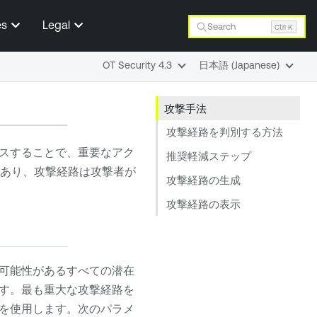
es
Legal
Search
Ctrl K
OT Security 4.3
日本語 (Japanese)
攻撃手法
攻撃経路を判別する方法
スすることで、重要なアク
推奨軽減ステップ
であり、攻撃経路は攻撃者が
攻撃経路の生成
攻撃経路の表示
可能性があるすべての潜在
す。最も重大な攻撃経路を
を使用します。次のパラメ