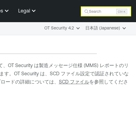
es
Legal
Search
Ctrl K
OT Security 4.2
日本語 (Japanese)
いて、
OT Security
は製造メッセージ仕様 (MMS) レポートのリ
ます。
OT Security
は、SCD ファイル設定で認証されていな
プロードの詳細については、
SCD ファイル
を参照してくださ