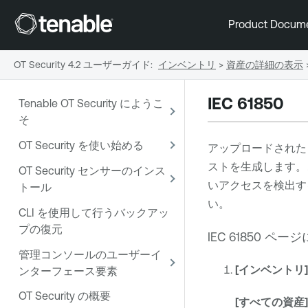
Product Docum
OT Security 4.2 ユーザーガイド
:
インベントリ
>
資産の詳細の表示
IEC 61850
Tenable OT Security にようこ
そ
OT Security を使い始める
アップロードされた Subs
ストを生成します。
OT Security センサーのインス
いアクセスを検出す
トール
い。
CLI を使用して行うバックアッ
プの復元
IEC 61850 
管理コンソールのユーザーイ
[インベントリ]
ンターフェース要素
OT Security の概要
[すべての資産]