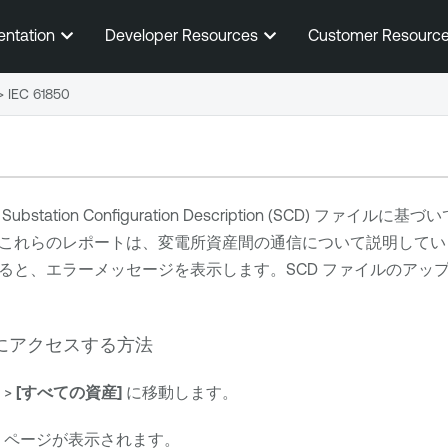
メインコンテンツに移動する
entation
Developer Resources
Customer Resourc
>
IEC 61850
tation Configuration Description (SCD) ファイルに基づ
これらのレポートは、変電所資産間の通信について説明してい
ると、エラーメッセージを表示します。SCD ファイルのアッ
ページにアクセスする方法
>
[すべての資産]
に移動します。
ページが表示されます。