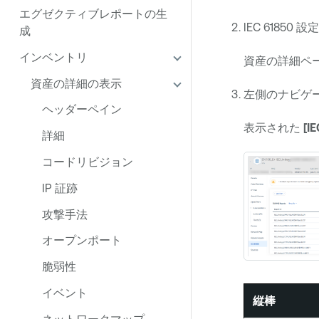
エグゼクティブレポートの生
IEC 618
成
インベントリ
資産の詳細ペ
資産の詳細の表示
左側のナビゲ
ヘッダーペイン
表示された
[I
詳細
コードリビジョン
IP 証跡
攻撃手法
オープンポート
脆弱性
イベント
縦棒
ネットワークマップ