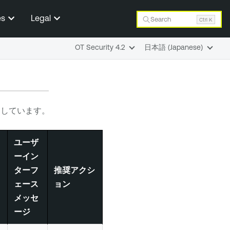
es
Legal
Search
Ctrl K
OT Security 4.2
日本語 (Japanese)
しています。
ユーザ
ーイン
ターフ
推奨アクシ
ェース
ョン
メッセ
ージ