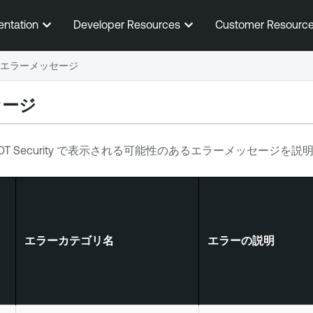
メインコンテンツに移動する
entation
Developer Resources
Customer Resourc
エラーメッセージ
セージ
OT Security
で表示される可能性のあるエラーメッセージを説明
エラーカテゴリ名
エラーの説明