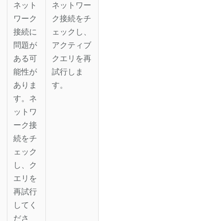
ネット
ネットワー
ワーク
ク接続をチ
接続に
ェックし、
問題が
アクティブ
ある可
クエリを再
能性が
試行しま
ありま
す。
す。ネ
ットワ
ーク接
続をチ
ェック
し、ク
エリを
再試行
してく
ださ