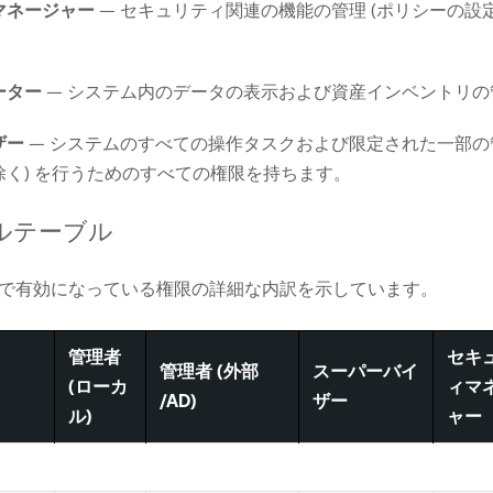
マネージャー
— セキュリティ関連の機能の管理 (ポリシーの設
ーター
— システム内のデータの表示および資産インベントリの
ザー
— システムのすべての操作タスクおよび限定された一部の
く) を行うためのすべての権限を持ちます。
ルテーブル
で有効になっている権限の詳細な内訳を示しています。
管理者
セキ
管理者 (外部
スーパーバイ
(ローカ
ィマ
/AD)
ザー
ル)
ャー