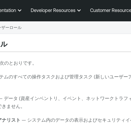
メインコンテンツに移動する
entation
Developer Resources
Customer Resourc
ーザーロール
ール
次のとおりです。
ステムのすべての操作タスクおよび管理タスク (新しいユーザー
— データ (資産インベントリ、イベント、ネットワークトラフ
できません。
アナリスト
— システム内のデータの表示およびセキュリティイ