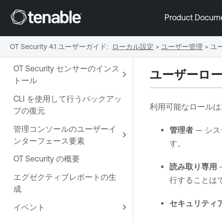
Product Docum
Tenable OT Security にようこ
そ
OT Security 4.1 ユーザーガイド
:
ローカル設定
>
ユーザー管理
>
ユ
OT Security を使い始める
OT Security センサーのインス
ユーザーロ
トール
CLI を使用して行うバックアッ
利用可能なロールは
プの復元
管理コンソールのユーザーイ
管理者
— シ
ンターフェース要素
す。
OT Security の概要
読み取り専用
エグゼクティブレポートの生
行することは
成
セキュリティ
イベント