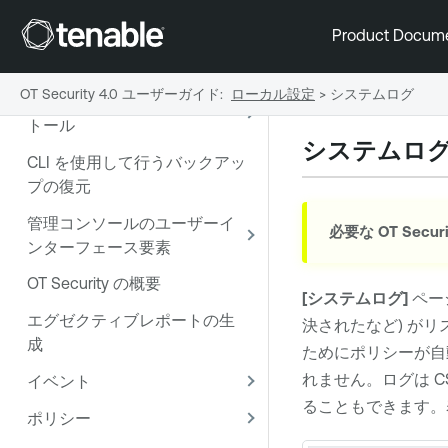
Tenable OT Security にようこ
そ
Product Docum
OT Security を使い始める
OT Security 4.0 ユーザーガイド
:
ローカル設定
>
システムログ
OT Security センサーのインス
トール
システムロ
CLI を使用して行うバックアッ
プの復元
管理コンソールのユーザーイ
必要な
OT Securi
ンターフェース要素
OT Security の概要
[システムログ]
ペー
エグゼクティブレポートの生
決されたなど) が
成
ためにポリシーが自
れません。ログは C
イベント
ることもできます。
ポリシー