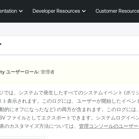
メインコンテンツに移動する
entation
Developer Resources
Customer Resourc
グ
ty
ユーザーロール
: 管理者
ジでは、システムで発生したすべてのシステムイベント (ポリ
リスト表示されます。このログには、ユーザーが開始したイベン
動的にオフになったなど) の両方が含まれます。このログには
SV ファイルとしてエクスポートできます。システムログイベント
表のカスタマイズ方法については、
管理コンソールのユーザー