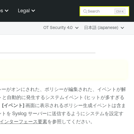
es
Legal
Search
Ctrl K
OT Security 4.0
日本語 (Japanese)
シーがオンにされた、ポリシーが編集された、イベントが解
トと自動的に発生するシステムイベント (ヒットが多すぎる
、
[イベント]
画面に表示されるポリシー生成イベントは含ま
を Syslog サーバーに送信するようにシステムを設定す
インターフェース要素
を参照してください。