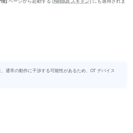
理]
ページから起動する
[Nessus スキャン]
にも適用されま
、通常の動作に干渉する可能性があるため、OT デバイス