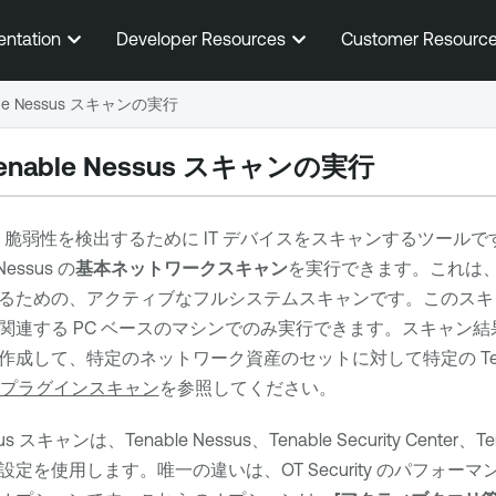
メインコンテンツに移動する
entation
Developer Resources
Customer Resourc
le Nessus スキャンの実行
enable Nessus
スキャンの実行
脆弱性を検出するために IT デバイスをスキャンするツールで
Nessus
の
基本ネットワークスキャン
を実行できます。これは
るための、アクティブなフルシステムスキャンです。このスキャン
関連する PC ベースのマシンでのみ実行できます。スキャン結
作成して、特定のネットワーク資産のセットに対して特定の
T
ssusプラグインスキャン
を参照してください。
sus スキャンは、
Tenable Nessus
、
Tenable Security Center
、
Te
設定を使用します。唯一の違いは、
OT Security
のパフォーマ