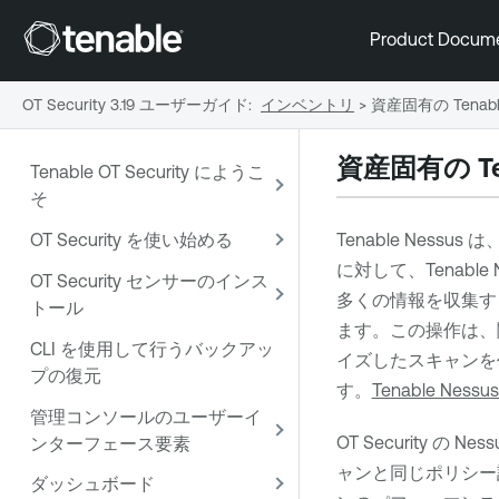
Product Docum
OT Security 3.19 ユーザーガイド
:
インベントリ
>
資産固有の Tenab
資産固有の
T
Tenable OT Security にようこ
そ
OT Security を使い始める
Tenable Nessus
は、
に対して、
Tenable 
OT Security センサーのインス
多くの情報を収集す
トール
ます。この操作は、
CLI を使用して行うバックアッ
イズしたスキャンを
プの復元
す。
Tenable Ne
管理コンソールのユーザーイ
OT Security
の Nes
ンターフェース要素
ャンと同じポリシー
ダッシュボード