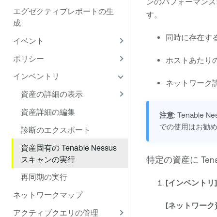
ンのパフォーマンス
エグゼクティブレポートの生
す。
成
同時に存在するホ
イベント
ポリシー
ホストあたりの同
インベントリ
ネットワーク読
資産の詳細の表示
資産詳細の編集
注意
:
Tenable Ne
での使用はお勧
診断のエクスポート
資産固有の Tenable Nessus
特定の資産に
Ten
スキャンの実行
再同期の実行
[インベントリ]
ネットワークマップ
[ネットワーク
アクティブクエリの管理